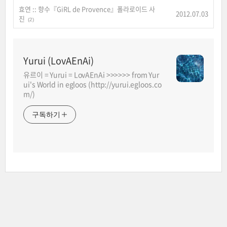
효연 :: 향수『GiRL de Provence』폴라로이드 사
2012.07.03
진
(2)
Yurui (LovAEnAi)
유르이 = Yurui = LovAEnAi >>>>>> from Yur
ui's World in egloos (http://yurui.egloos.co
m/)
구독하기