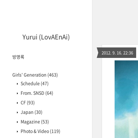
Yurui (LovAEnAi)
2012. 9. 16. 22:36
방명록
Girls' Generation
(463)
Schedule
(47)
From. SNSD
(64)
CF
(93)
Japan
(30)
Magazine
(53)
Photo & Video
(119)