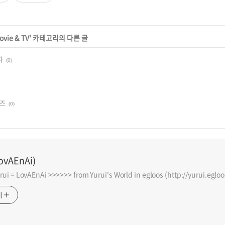
ovie & TV
' 카테고리의 다른 글
자
(0)
이즈
(0)
LovAEnAi)
i = LovAEnAi >>>>>> from Yurui's World in egloos (http://yurui.eglo
기