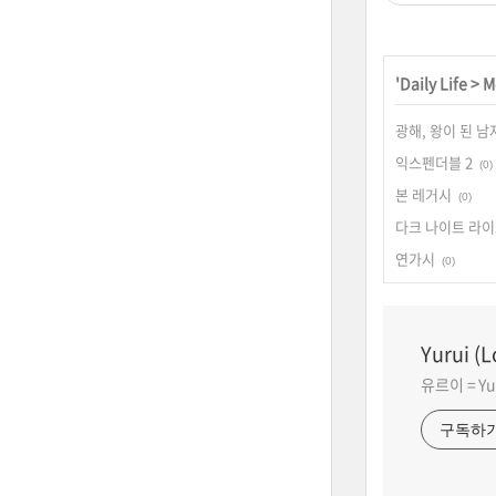
'
Daily Life
>
M
광해, 왕이 된 남
익스펜더블 2
(0)
본 레거시
(0)
다크 나이트 라
연가시
(0)
Yurui (
유르이 = Yuru
구독하