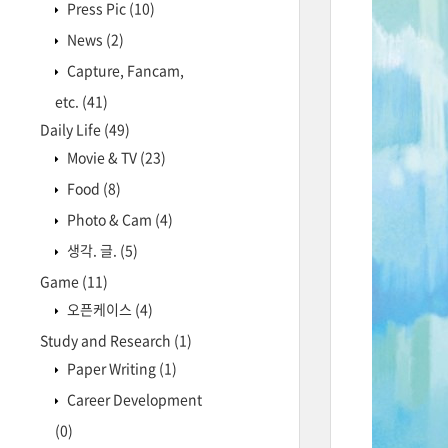
Press Pic
(10)
News
(2)
Capture, Fancam,
etc.
(41)
Daily Life
(49)
Movie & TV
(23)
Food
(8)
Photo & Cam
(4)
생각. 글.
(5)
Game
(11)
오픈케이스
(4)
Study and Research
(1)
Paper Writing
(1)
Career Development
(0)