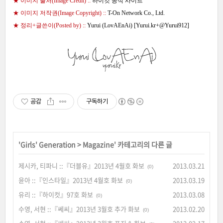
★ 이미지 출처(Image Credit) ::
하이컷 공식 사이트
★ 이미지 저작권(Image Copyright) ::
T-On Network Co., Ltd.
★ 정리+글쓴이(Posted by) ::
Yurui (LovAEnAi) [
Yurui.kr
+
@Yurui912
]
공감
구독하기
'
Girls' Generation
>
Magazine
' 카테고리의 다른 글
제시카, 티파니 ::『더블유』2013년 4월호 화보
2013.03.21
(0)
윤아 ::『인스타일』2013년 4월호 화보
2013.03.19
(0)
유리 ::『하이컷』97호 화보
2013.03.08
(0)
수영, 서현 ::『쎄씨』2013년 3월호 추가 화보
2013.02.20
(0)