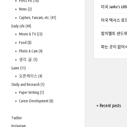
Press Pic
(10)
미국 Janko's Li
News
(2)
Capture, Fancam, etc.
(41)
미국 텍사스 로드
Daily Life
(49)
참치멜트 샌드위
Movie & TV
(23)
Food
(8)
파는 곳이 없어
Photo & Cam
(4)
생각. 글.
(5)
Game
(11)
오픈케이스
(4)
Study and Research
(1)
Paper Writing
(1)
Career Development
(0)
+ Recent posts
Twitter
Instagram