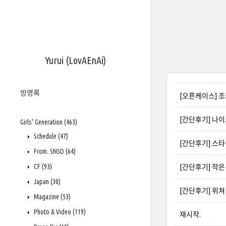
Yurui (LovAEnAi)
방명록
[오픈케이스] 조커 
[간단후기] 나이트 헌터
Girls' Generation
(463)
Schedule
(47)
[간단후기] 스타워즈:
From. SNSD
(64)
CF
(93)
[간단후기] 작은 아씨들
Japan
(30)
[간단후기] 위쳐 (Th
Magazine
(53)
Photo & Video
(119)
재시작.